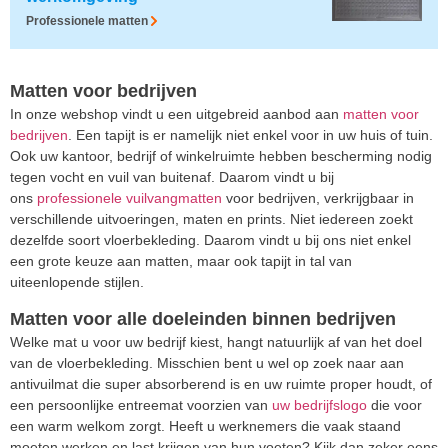
Professionele matten
Matten voor bedrijven
In onze webshop vindt u een uitgebreid aanbod aan
matten voor
bedrijven
. Een tapijt is er namelijk niet enkel voor in uw huis of tuin.
Ook uw kantoor, bedrijf of winkelruimte hebben bescherming nodig
tegen vocht en vuil van buitenaf. Daarom vindt u bij
ons
professionele vuilvangmatten
voor bedrijven, verkrijgbaar in
verschillende uitvoeringen, maten en prints. Niet iedereen zoekt
dezelfde soort vloerbekleding. Daarom vindt u bij ons niet enkel
een grote keuze aan matten, maar ook tapijt in tal van
uiteenlopende stijlen.
Matten voor alle doeleinden binnen bedrijven
Welke mat u voor uw bedrijf kiest, hangt natuurlijk af van het doel
van de vloerbekleding. Misschien bent u wel op zoek naar aan
antivuilmat die super absorberend is en uw ruimte proper houdt, of
een persoonlijke entreemat voorzien van
uw bedrijfslogo
die voor
een warm welkom zorgt. Heeft u werknemers die vaak staand
moeten werken en last krijgen van hun voeten? Kijk dan zeker eens