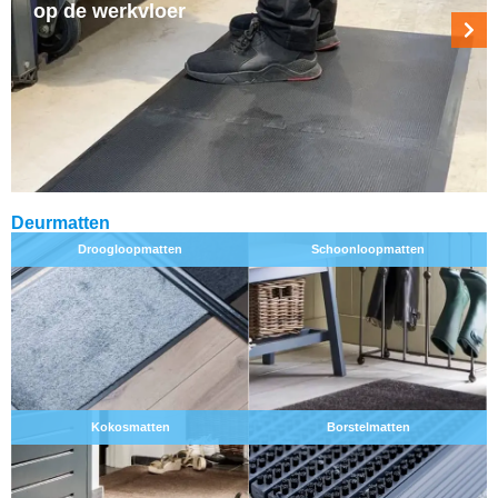
op de werkvloer
Deurmatten
Droogloopmatten
Schoonloopmatten
Kokosmatten
Borstelmatten