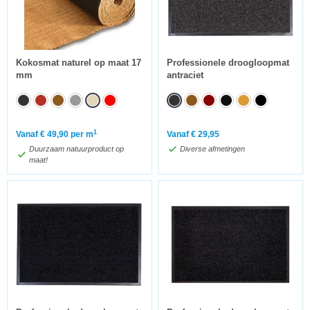
Kokosmat naturel op maat 17
Professionele droogloopmat
mm
antraciet
1
Vanaf
€
49,90
per m
Vanaf
€
29,95
Duurzaam natuurproduct op
Diverse afmetingen
maat!