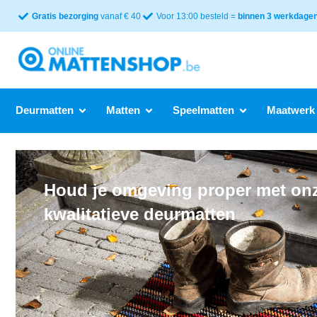
Gratis bezorging
vanaf € 40
Voor 13:00 besteld =
binnen 3 werkdagen 
Deurmatten
Matten
Speelmatten
Maatwerk
Houd je omgeving proper met on
kwalitatieve deurmatten