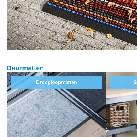
Deurmatten
Droogloopmatten
S