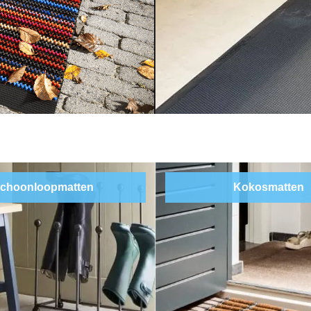
choonloopmatten
Kokosmatten