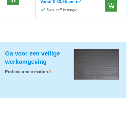
1
Vanaf
€
83,95
per m
Kies zelf je lengte
Ga voor een veilige
werkomgeving
Professionele matten