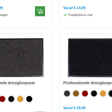
95
Vanaf
€
14,95
raper
Kwalitatieve mat
nele droogloopmat
Professionele droogloop
Vanaf
€
29,95