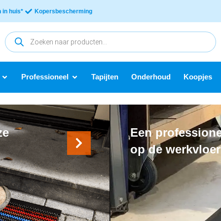
in huis*
Kopersbescherming
Professioneel
Tapijten
Onderhoud
Koopjes
ze
Een professione
op de werkvloer