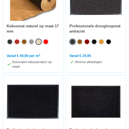
Kokosmat naturel op maat 17
Professionele droogloopmat
mm
antraciet
1
Vanaf
€
49,90
per m
Vanaf
€
29,95
Duurzaam natuurproduct op
Diverse afmetingen
maat!