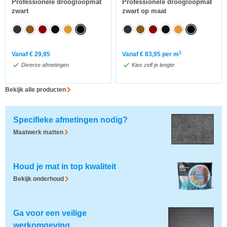
Professionele droogloopmat
Professionele droogloopmat
zwart
zwart op maat
1
Vanaf
€
29,95
Vanaf
€
83,95
per m
Diverse afmetingen
Kies zelf je lengte
Bekijk alle producten
Specifieke afmetingen nodig?
Maatwerk matten
Houd je mat in top kwaliteit
Bekijk onderhoud
Ga voor een veilige
werkomgeving