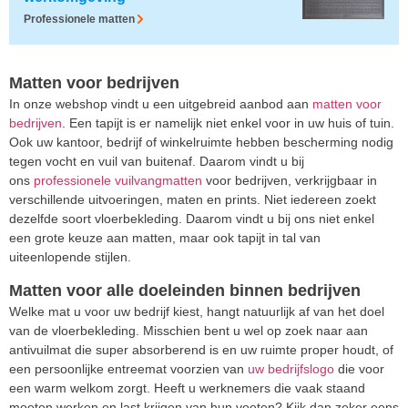
Professionele matten
Matten voor bedrijven
In onze webshop vindt u een uitgebreid aanbod aan
matten voor
bedrijven
. Een tapijt is er namelijk niet enkel voor in uw huis of tuin.
Ook uw kantoor, bedrijf of winkelruimte hebben bescherming nodig
tegen vocht en vuil van buitenaf. Daarom vindt u bij
ons
professionele vuilvangmatten
voor bedrijven, verkrijgbaar in
verschillende uitvoeringen, maten en prints. Niet iedereen zoekt
dezelfde soort vloerbekleding. Daarom vindt u bij ons niet enkel
een grote keuze aan matten, maar ook tapijt in tal van
uiteenlopende stijlen.
Matten voor alle doeleinden binnen bedrijven
Welke mat u voor uw bedrijf kiest, hangt natuurlijk af van het doel
van de vloerbekleding. Misschien bent u wel op zoek naar aan
antivuilmat die super absorberend is en uw ruimte proper houdt, of
een persoonlijke entreemat voorzien van
uw bedrijfslogo
die voor
een warm welkom zorgt. Heeft u werknemers die vaak staand
moeten werken en last krijgen van hun voeten? Kijk dan zeker eens