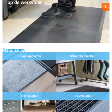
op de werkvloer
Deurmatten
Droogloopmatten
Schoonloopmatten
Kokosmatten
Borstelmatten