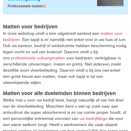
Professionele matten
Matten voor bedrijven
In onze webshop vindt u een uitgebreid aanbod aan
matten voor
bedrijven
. Een tapijt is er namelijk niet enkel voor in uw huis of tuin.
Ook uw kantoor, bedrijf of winkelruimte hebben bescherming nodig
tegen vocht en vuil van buitenaf. Daarom vindt u bij
ons
professionele vuilvangmatten
voor bedrijven, verkrijgbaar in
verschillende uitvoeringen, maten en prints. Niet iedereen zoekt
dezelfde soort vloerbekleding. Daarom vindt u bij ons niet enkel
een grote keuze aan matten, maar ook tapijt in tal van
uiteenlopende stijlen.
Matten voor alle doeleinden binnen bedrijven
Welke mat u voor uw bedrijf kiest, hangt natuurlijk af van het doel
van de vloerbekleding. Misschien bent u wel op zoek naar aan
antivuilmat die super absorberend is en uw ruimte proper houdt, of
een persoonlijke entreemat voorzien van
uw bedrijfslogo
die voor
een warm welkom zorgt. Heeft u werknemers die vaak staand
moeten werken en last krijgen van hun voeten? Kijk dan zeker eens