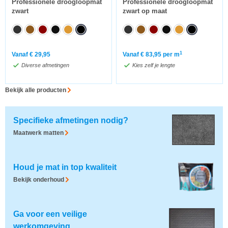
Professionele droogloopmat
Professionele droogloopmat
zwart
zwart op maat
1
Vanaf
€
29,95
Vanaf
€
83,95
per m
Diverse afmetingen
Kies zelf je lengte
Bekijk alle producten
Specifieke afmetingen nodig?
Maatwerk matten
Houd je mat in top kwaliteit
Bekijk onderhoud
Ga voor een veilige
werkomgeving