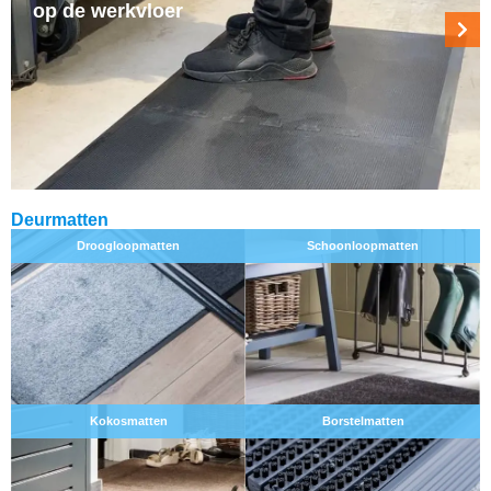
op de werkvloer
Deurmatten
Droogloopmatten
Schoonloopmatten
Kokosmatten
Borstelmatten