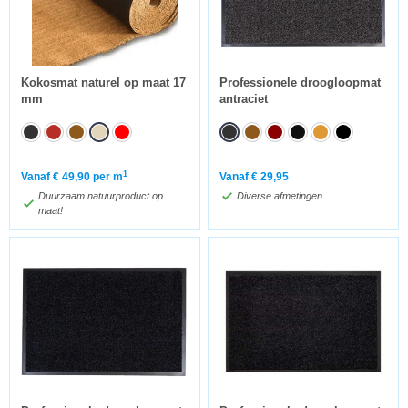
Kokosmat naturel op maat 17
Professionele droogloopmat
mm
antraciet
1
Vanaf
€
49,90
per m
Vanaf
€
29,95
Duurzaam natuurproduct op
Diverse afmetingen
maat!