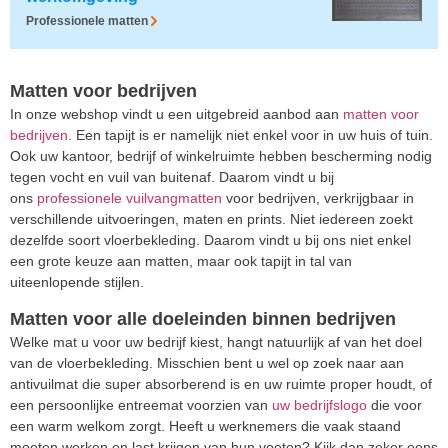
Professionele matten
Matten voor bedrijven
In onze webshop vindt u een uitgebreid aanbod aan
matten voor
bedrijven
. Een tapijt is er namelijk niet enkel voor in uw huis of tuin.
Ook uw kantoor, bedrijf of winkelruimte hebben bescherming nodig
tegen vocht en vuil van buitenaf. Daarom vindt u bij
ons
professionele vuilvangmatten
voor bedrijven, verkrijgbaar in
verschillende uitvoeringen, maten en prints. Niet iedereen zoekt
dezelfde soort vloerbekleding. Daarom vindt u bij ons niet enkel
een grote keuze aan matten, maar ook tapijt in tal van
uiteenlopende stijlen.
Matten voor alle doeleinden binnen bedrijven
Welke mat u voor uw bedrijf kiest, hangt natuurlijk af van het doel
van de vloerbekleding. Misschien bent u wel op zoek naar aan
antivuilmat die super absorberend is en uw ruimte proper houdt, of
een persoonlijke entreemat voorzien van
uw bedrijfslogo
die voor
een warm welkom zorgt. Heeft u werknemers die vaak staand
moeten werken en last krijgen van hun voeten? Kijk dan zeker eens