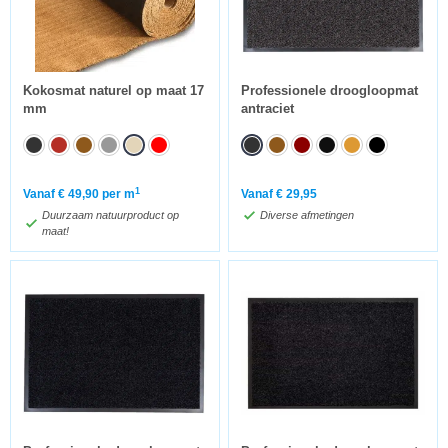
Kokosmat naturel op maat 17
Professionele droogloopmat
mm
antraciet
1
Vanaf
€
49,90
per m
Vanaf
€
29,95
Duurzaam natuurproduct op
Diverse afmetingen
maat!