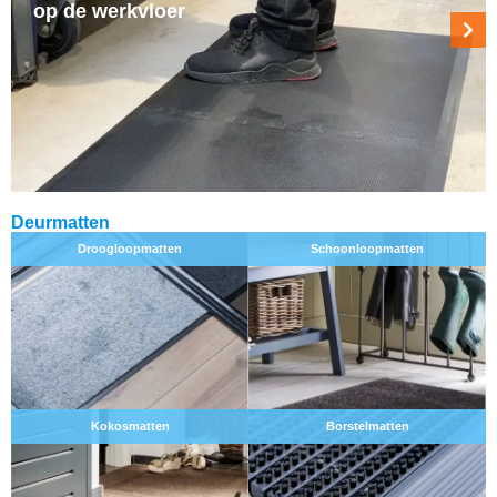
op de werkvloer
Deurmatten
Droogloopmatten
Schoonloopmatten
Kokosmatten
Borstelmatten