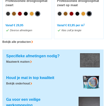
Professionele droogloopmat
Professionele droogloopmat
zwart
zwart op maat
1
Vanaf
€
29,95
Vanaf
€
83,95
per m
Diverse afmetingen
Kies zelf je lengte
Bekijk alle producten
Specifieke afmetingen nodig?
Maatwerk matten
Houd je mat in top kwaliteit
Bekijk onderhoud
Ga voor een veilige
werkomgeving