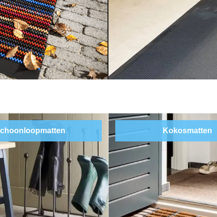
choonloopmatten
Kokosmatten