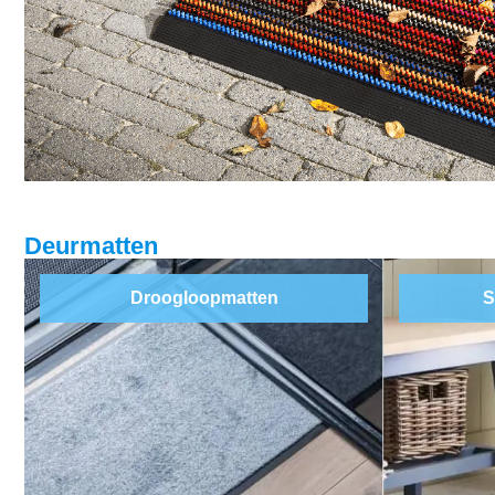
Deurmatten
Droogloopmatten
S