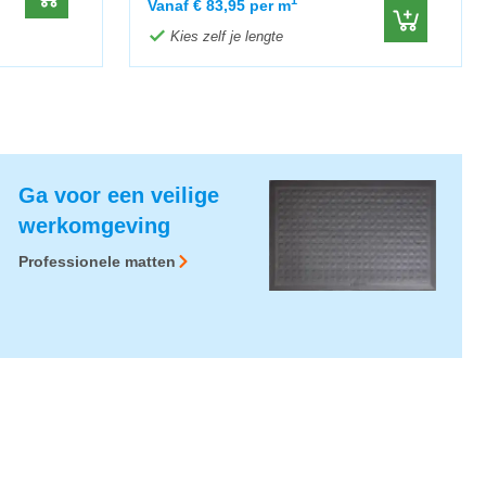
1
Vanaf
€
83,95
per m
Kies zelf je lengte
Ga voor een veilige
werkomgeving
Professionele matten