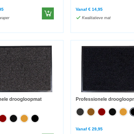
95
Vanaf
€
14,95
raper
Kwalitatieve mat
nele droogloopmat
Professionele droogloop
Vanaf
€
29,95