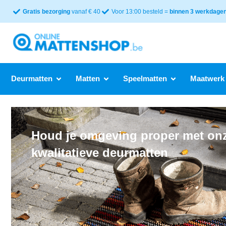
Gratis bezorging
vanaf € 40
Voor 13:00 besteld =
binnen 3 werkdagen 
Deurmatten
Matten
Speelmatten
Maatwerk
Houd je omgeving proper met on
kwalitatieve deurmatten