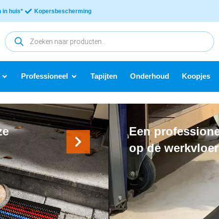
in huis*
Kopersbescherming
Professioneel
Tapijten
Onderhoud
Koopjes
ze
Een professione
op de werkvloer