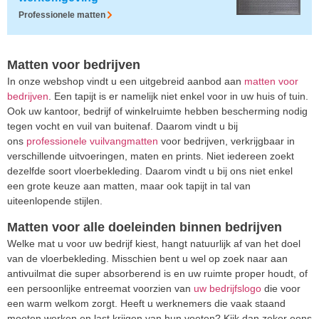
Professionele matten
Matten voor bedrijven
In onze webshop vindt u een uitgebreid aanbod aan
matten voor
bedrijven
. Een tapijt is er namelijk niet enkel voor in uw huis of tuin.
Ook uw kantoor, bedrijf of winkelruimte hebben bescherming nodig
tegen vocht en vuil van buitenaf. Daarom vindt u bij
ons
professionele vuilvangmatten
voor bedrijven, verkrijgbaar in
verschillende uitvoeringen, maten en prints. Niet iedereen zoekt
dezelfde soort vloerbekleding. Daarom vindt u bij ons niet enkel
een grote keuze aan matten, maar ook tapijt in tal van
uiteenlopende stijlen.
Matten voor alle doeleinden binnen bedrijven
Welke mat u voor uw bedrijf kiest, hangt natuurlijk af van het doel
van de vloerbekleding. Misschien bent u wel op zoek naar aan
antivuilmat die super absorberend is en uw ruimte proper houdt, of
een persoonlijke entreemat voorzien van
uw bedrijfslogo
die voor
een warm welkom zorgt. Heeft u werknemers die vaak staand
moeten werken en last krijgen van hun voeten? Kijk dan zeker eens