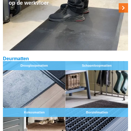
op de werkvloer
Deurmatten
Droogloopmatten
Schoonloopmatten
Kokosmatten
Borstelmatten