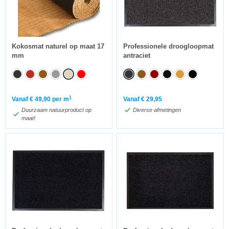
Kokosmat naturel op maat 17
Professionele droogloopmat
mm
antraciet
1
Vanaf
€
49,90
per m
Vanaf
€
29,95
Duurzaam natuurproduct op
Diverse afmetingen
maat!