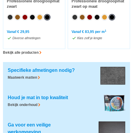
Professionele droogloopmat
Professionele droogloopmat
zwart
zwart op maat
1
Vanaf
€
29,95
Vanaf
€
83,95
per m
Diverse afmetingen
Kies zelf je lengte
Bekijk alle producten
Specifieke afmetingen nodig?
Maatwerk matten
Houd je mat in top kwaliteit
Bekijk onderhoud
Ga voor een veilige
werkomgeving