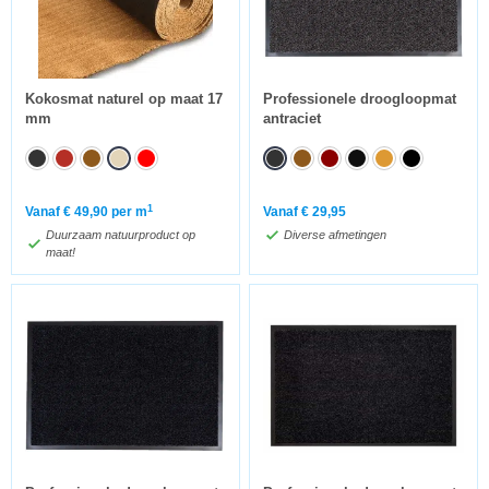
Kokosmat naturel op maat 17
Professionele droogloopmat
mm
antraciet
1
Vanaf
€
49,90
per m
Vanaf
€
29,95
Duurzaam natuurproduct op
Diverse afmetingen
maat!