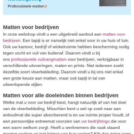
Professionele matten
Matten voor bedrijven
In onze webshop vindt u een uitgebreid aanbod aan
matten voor
bedrijven
. Een tapijt is er namelijk niet enkel voor in uw huis of tuin.
Ook uw kantoor, bedrijf of winkelruimte hebben bescherming nodig
tegen vocht en vuil van buitenaf. Daarom vindt u bij
ons
professionele vuilvangmatten
voor bedrijven, verkrijgbaar in
verschillende uitvoeringen, maten en prints. Niet iedereen zoekt
dezelfde soort vloerbekleding. Daarom vindt u bij ons niet enkel
een grote keuze aan matten, maar ook tapijt in tal van
uiteenlopende stijlen.
Matten voor alle doeleinden binnen bedrijven
Welke mat u voor uw bedrijf kiest, hangt natuurlijk af van het doel
van de vloerbekleding. Misschien bent u wel op zoek naar aan
antivuilmat die super absorberend is en uw ruimte proper houdt, of
een persoonlijke entreemat voorzien van
uw bedrijfslogo
die voor
een warm welkom zorgt. Heeft u werknemers die vaak staand
moeten werken en last krijgen van hun voeten? Kijk dan zeker eens