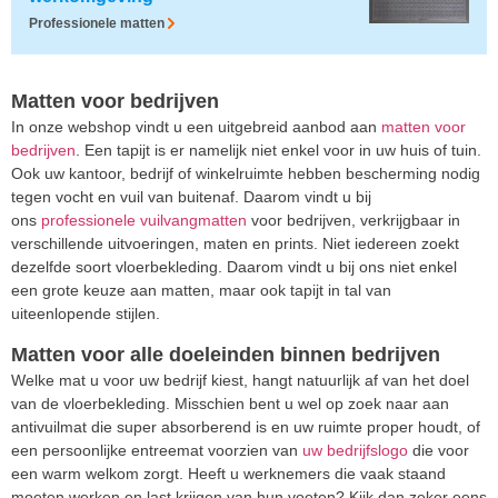
Professionele matten
Matten voor bedrijven
In onze webshop vindt u een uitgebreid aanbod aan
matten voor
bedrijven
. Een tapijt is er namelijk niet enkel voor in uw huis of tuin.
Ook uw kantoor, bedrijf of winkelruimte hebben bescherming nodig
tegen vocht en vuil van buitenaf. Daarom vindt u bij
ons
professionele vuilvangmatten
voor bedrijven, verkrijgbaar in
verschillende uitvoeringen, maten en prints. Niet iedereen zoekt
dezelfde soort vloerbekleding. Daarom vindt u bij ons niet enkel
een grote keuze aan matten, maar ook tapijt in tal van
uiteenlopende stijlen.
Matten voor alle doeleinden binnen bedrijven
Welke mat u voor uw bedrijf kiest, hangt natuurlijk af van het doel
van de vloerbekleding. Misschien bent u wel op zoek naar aan
antivuilmat die super absorberend is en uw ruimte proper houdt, of
een persoonlijke entreemat voorzien van
uw bedrijfslogo
die voor
een warm welkom zorgt. Heeft u werknemers die vaak staand
moeten werken en last krijgen van hun voeten? Kijk dan zeker eens