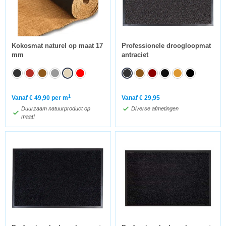
Kokosmat naturel op maat 17
Professionele droogloopmat
mm
antraciet
1
Vanaf
€
49,90
per m
Vanaf
€
29,95
Duurzaam natuurproduct op
Diverse afmetingen
maat!