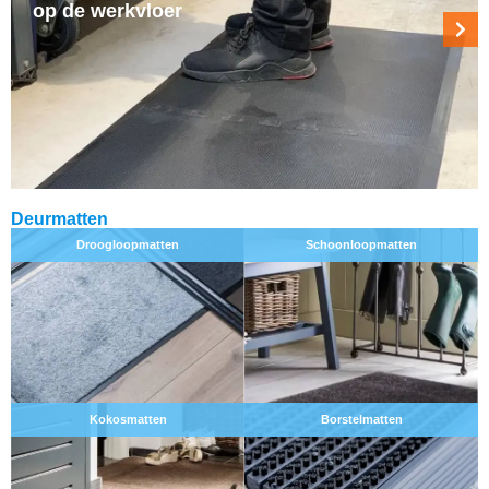
op de werkvloer
Deurmatten
Droogloopmatten
Schoonloopmatten
Kokosmatten
Borstelmatten