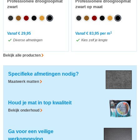
Professionele droogloopmat
Professionele droogloopmat
zwart
zwart op maat
1
Vanaf
€
29,95
Vanaf
€
83,95
per m
Diverse afmetingen
Kies zelf je lengte
Bekijk alle producten
Specifieke afmetingen nodig?
Maatwerk matten
Houd je mat in top kwaliteit
Bekijk onderhoud
Ga voor een veilige
werkomgeving