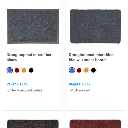
Droogloopmat microfiber
Droogloopmat microfiber
blauw
blauw, zonder boord
Vanaf
€
12,95
Vanaf
€
16,49
Perfecte prijs/kwaliteit
Microvezel