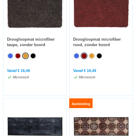
Droogloopmat microfiber
Droogloopmat microfiber
taupe, zonder boord
rood, zonder boord
Vanaf
€
16,49
Vanaf
€
16,49
Microvezel
Microvezel
Aanbieding