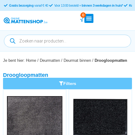
Gratis bezorging
vanaf € 40
Voor 13:00 besteld =
binnen 3 werkdagen in huis*
Kop
0
Je bent hier:
Home
/
Deurmatten
/
Deurmat binnen
/
Droogloopmatten
Droogloopmatten
Filters