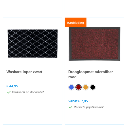
Aanbieding
Wasbare loper zwart
Droogloopmat microfiber
rood
€
44,95
Praktisch en decoratief
Vanaf
€
7,95
Perfecte prijs/kwaliteit