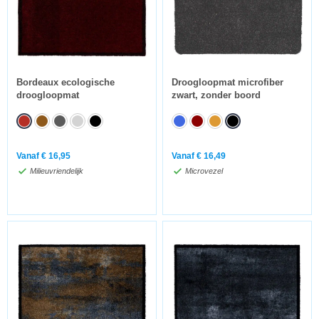
Bordeaux ecologische
Droogloopmat microfiber
droogloopmat
zwart, zonder boord
Vanaf
€
16,95
Vanaf
€
16,49
Milieuvriendelijk
Microvezel