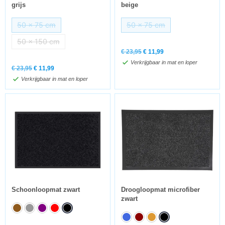
grijs
beige
50 x 75 cm
50 x 75 cm
50 x 150 cm
€
23,95
€
11,99
Verkrijgbaar in mat en loper
€
23,95
€
11,99
Verkrijgbaar in mat en loper
Schoonloopmat zwart
Droogloopmat microfiber
zwart