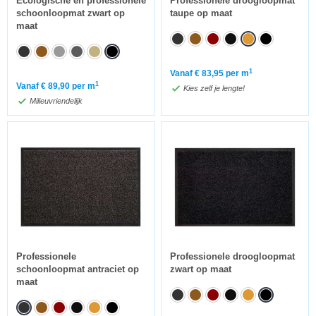
Ecologische en professionele
Professionele droogloopmat
schoonloopmat zwart op
taupe op maat
maat
1
Vanaf
€
83,95
per m
1
Vanaf
€
89,90
per m
Kies zelf je lengte!
Milieuvriendelijk
Professionele
Professionele droogloopmat
schoonloopmat antraciet op
zwart op maat
maat