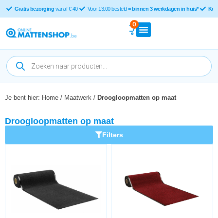
Gratis bezorging
vanaf € 40
Voor 13:00 besteld =
binnen 3 werkdagen in huis*
Kop
0
Je bent hier:
Home
/
Maatwerk
/
Droogloopmatten op maat
Droogloopmatten op maat
Filters