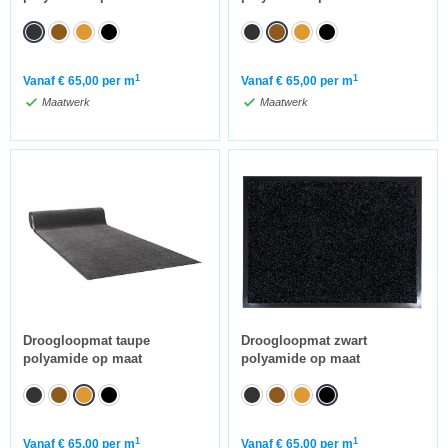
1
1
Vanaf
€
65,00
per m
Vanaf
€
65,00
per m
Maatwerk
Maatwerk
Droogloopmat taupe
Droogloopmat zwart
polyamide op maat
polyamide op maat
1
1
Vanaf
€
65,00
per m
Vanaf
€
65,00
per m