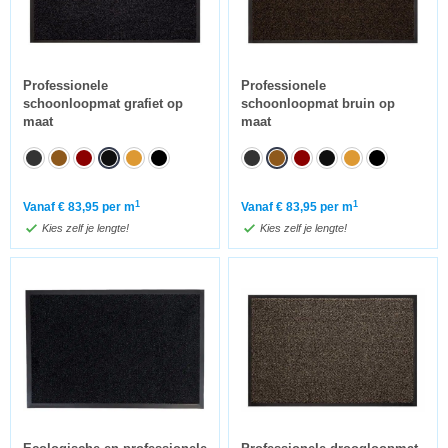
Professionele
Professionele
schoonloopmat grafiet op
schoonloopmat bruin op
maat
maat
1
1
Vanaf
€
83,95
per m
Vanaf
€
83,95
per m
Kies zelf je lengte!
Kies zelf je lengte!