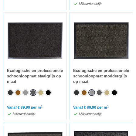
Milieuvriendelijk
Ecologische en professionele
Ecologische en professionele
schoonloopmat staalgrijs op
schoonloopmat moddergrijs
maat
op maat
1
1
Vanaf
€
89,90
per m
Vanaf
€
89,90
per m
Milieuvriendelijk
Milieuvriendelijk