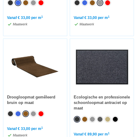
1
1
Vanaf
€
33,00
per m
Vanaf
€
33,00
per m
Maatwerk
Maatwerk
Droogloopmat gemêleerd
Ecologische en professionele
bruin op maat
schoonloopmat antraciet op
maat
1
Vanaf
€
33,00
per m
1
Vanaf
€
89,90
per m
Maatwerk