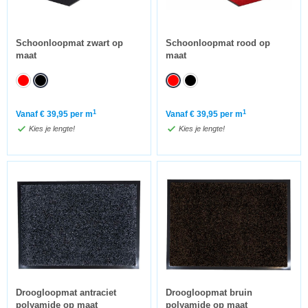
Schoonloopmat zwart op
Schoonloopmat rood op
maat
maat
1
1
Vanaf
€
39,95
per m
Vanaf
€
39,95
per m
Kies je lengte!
Kies je lengte!
Droogloopmat antraciet
Droogloopmat bruin
polyamide op maat
polyamide op maat