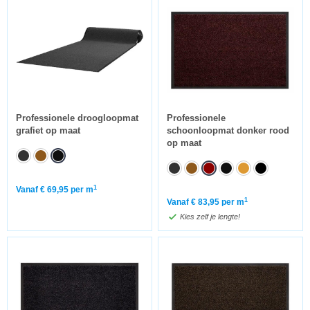
Professionele droogloopmat
Professionele
grafiet op maat
schoonloopmat donker rood
op maat
1
Vanaf
€
69,95
per m
1
Vanaf
€
83,95
per m
Kies zelf je lengte!