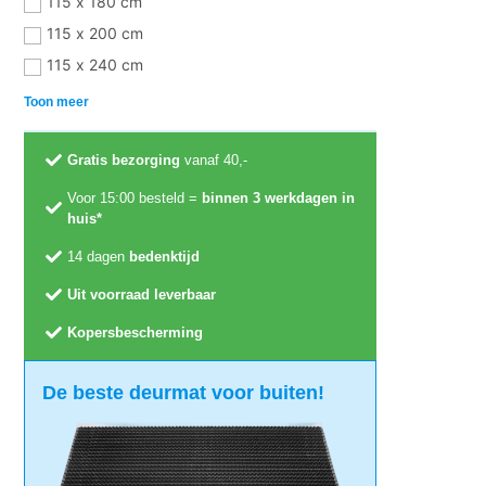
115 x 180 cm
115 x 200 cm
115 x 240 cm
Toon meer
Gratis bezorging
vanaf 40,-
Voor 15:00 besteld =
binnen 3 werkdagen in
huis*
14 dagen
bedenktijd
Uit voorraad leverbaar
Kopersbescherming
De beste deurmat voor buiten!