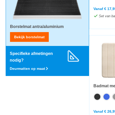
Vanaf
€
17,9
Set van ba
Borstelmat antra/aluminium
Bekijk borstelmat
Specifieke afmetingen
nodig?
Deurmatten op maat
Badmat me
Vanaf
€
26,9