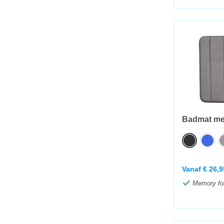
Badmat mem
Vanaf
€
26,9
Memory f