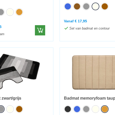
Vanaf
€
17,95
5
Set van badmat en contour
oam
zwart/grijs
Badmat memoryfoam taupe