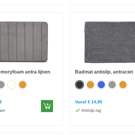
oryfoam antra lijnen
Badmat antislip, antraciet
5
Vanaf
€
14,95
oam
Antislip rug