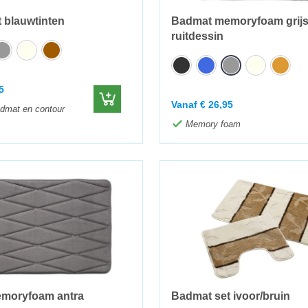
 blauwtinten
Badmat memoryfoam grij
ruitdessin
5
Vanaf
€
26,95
dmat en contour
Memory foam
moryfoam antra
Badmat set ivoor/bruin