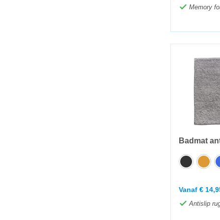
Memory f
Badmat anti
Vanaf
€
14,9
Antislip ru