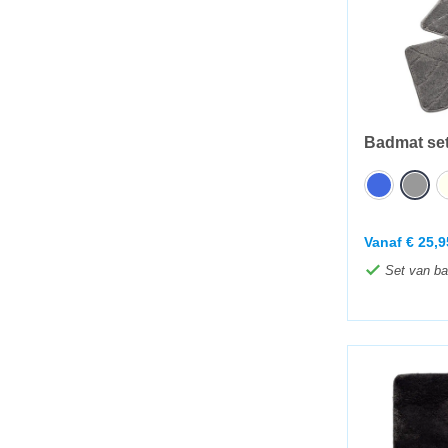
Badmat set 
Vanaf
€
25,9
Set van ba