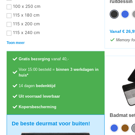
ruitdessin
100 x 250 cm
115 x 180 cm
115 x 200 cm
Vanaf
€
26,9
115 x 240 cm
Memory f
Toon meer
Gratis bezorging
vanaf 40,-
Voor 15:00 besteld =
binnen 3 werkdagen in
huis*
14 dagen
bedenktijd
Uit voorraad leverbaar
Kopersbescherming
Badmat set 
De beste deurmat voor buiten!