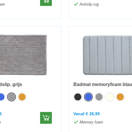
oam
Antislip rug
slip, grijs
Badmat memoryfoam blauw
5
Vanaf
€
26,95
g
Memory foam