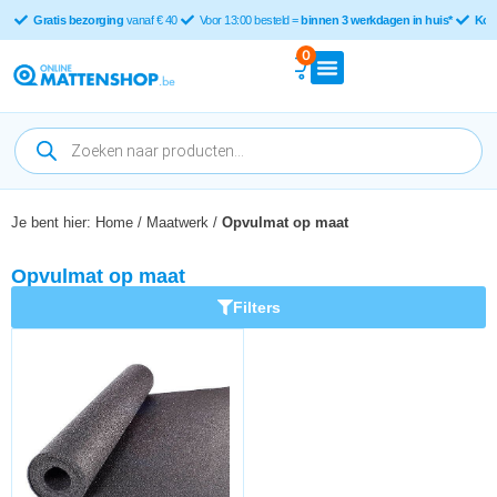
Gratis bezorging
vanaf € 40
Voor 13:00 besteld =
binnen 3 werkdagen in huis*
Kop
0
Je bent hier:
Home
/
Maatwerk
/
Opvulmat op maat
Opvulmat op maat
Filters