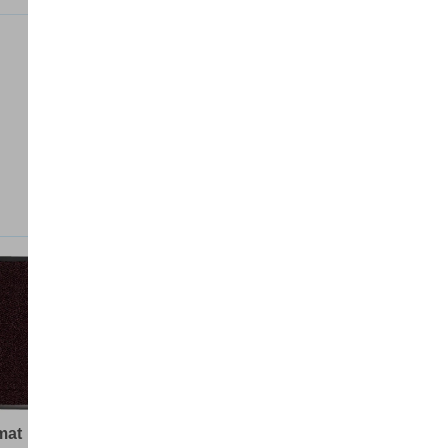
mat
Droogloopmat Bruin