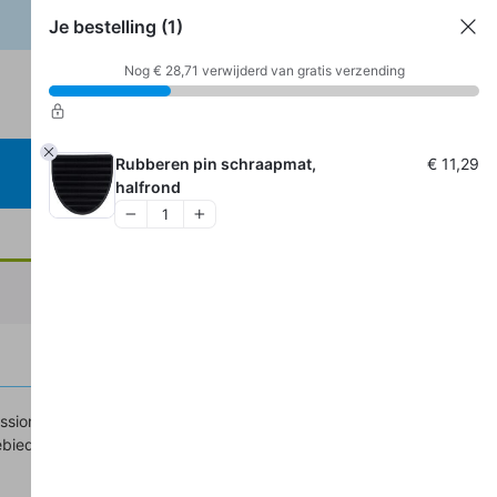
Je bestelling
(1)
Mijn account
Klantenservice
Nog
€
28,71
verwijderd van gratis verzending
1
Rubberen pin schraapmat,
€
11,29
halfrond
ssionele schoonloopmat in de kleur moddergrijs op maat ,
bied van vuil en vocht in huis. Bestel hem bij