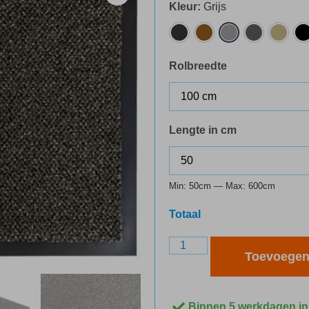
Kleur
:
Grijs
Rolbreedte
Lengte in cm
Min:
50
cm — Max:
600
cm
Totaal
Toevoegen
Binnen 5 werkdagen in