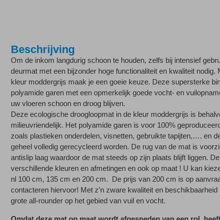
Beschrijving
Om de inkom langdurig schoon te houden, zelfs bij intensief gebru
deurmat met een bijzonder hoge functionaliteit en kwaliteit nodig
kleur moddergrijs maak je een goeie keuze. Deze supersterke bin
polyamide garen met een opmerkelijk goede vocht- en vuilopnamec
uw vloeren schoon en droog blijven.
Deze ecologische droogloopmat in de kleur moddergrijs is behal
milieuvriendelijk. Het polyamide garen is voor 100% geproduceerd
zoals plastieken onderdelen, visnetten, gebruikte tapijten,…. en d
geheel volledig gerecycleerd worden. De rug van de mat is voorzi
antislip laag waardoor de mat steeds op zijn plaats blijft liggen. De
verschillende kleuren en afmetingen en ook op maat ! U kan kieze
nl 100 cm, 135 cm en 200 cm. De prijs van 200 cm is op aanvraag
contacteren hiervoor! Met z’n zware kwaliteit en beschikbaarheid i
grote all-rounder op het gebied van vuil en vocht.
Omdat deze mat op maat wordt afgesneden van een rol, heeft 