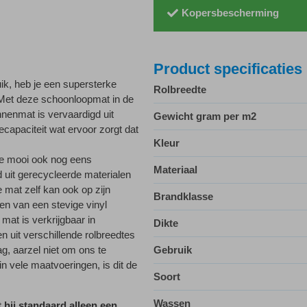
Kopersbescherming
Product specificaties
ik, heb je een supersterke
Rolbreedte
. Met deze schoonloopmat in de
nenmat is vervaardigd uit
Gewicht gram per m2
apaciteit wat ervoor zorgt dat
Kleur
ve mooi ook nog eens
Materiaal
 uit gerecycleerde materialen
e mat zelf kan ook op zijn
Brandklasse
en van een stevige vinyl
 mat is verkrijgbaar in
Dikte
n uit verschillende rolbreedtes
, aarzel niet om ons te
Gebruik
n vele maatvoeringen, is dit de
Soort
Wassen
hij standaard alleen een