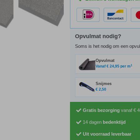
Opvulmat nodig?
Soms is het nodig om een opvu
Opvulmat
1
Vanaf
€
24,95
per m
Snijmes
€
2,50
Gratis bezorging
vanaf € 4
14 dagen
bedenktijd
Uit voorraad leverbaar