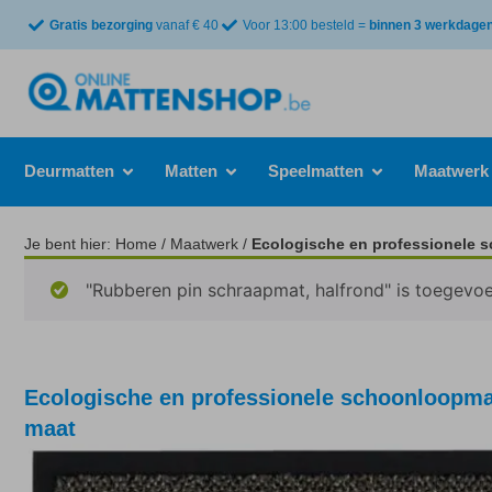
Gratis bezorging
vanaf € 40
Voor 13:00 besteld =
binnen 3 werkdagen 
Deurmatten
Matten
Speelmatten
Maatwerk
Je bent hier:
Home
/
Maatwerk
/
Ecologische en professionele 
"Rubberen pin schraapmat, halfrond" is toegevo
Ecologische en professionele schoonloopma
maat