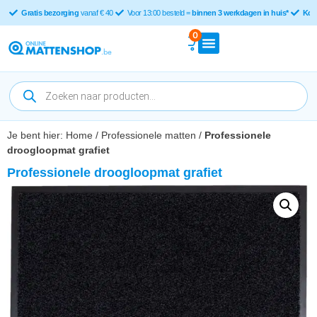
Gratis bezorging
vanaf € 40
Voor 13:00 besteld =
binnen 3 werkdagen in huis*
Kop
0
Je bent hier:
Home
/
Professionele matten
/
Professionele
droogloopmat grafiet
Professionele droogloopmat grafiet