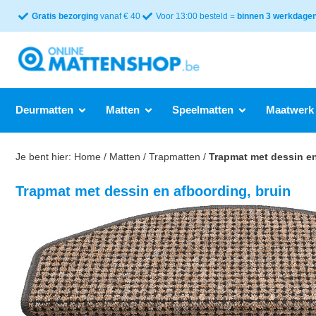
Gratis bezorging
vanaf € 40
Voor 13:00 besteld =
binnen 3 werkdagen 
Deurmatten
Matten
Speelmatten
Maatwerk
Je bent hier:
Home
/
Matten
/
Trapmatten
/
Trapmat met dessin en
Trapmat met dessin en afboording, bruin