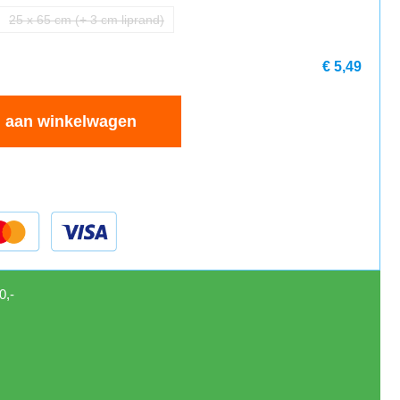
25 x 65 cm (+ 3 cm liprand)
€ 5,49
 aan winkelwagen
0,-