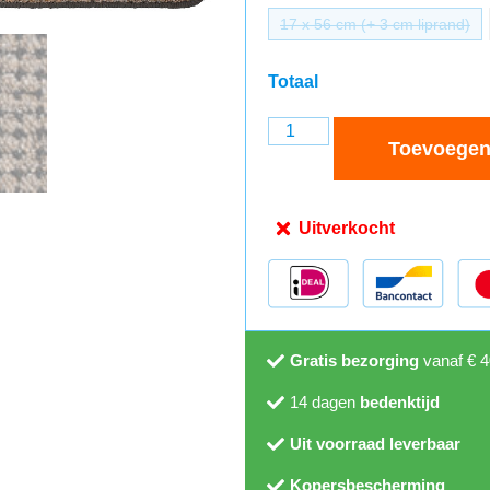
17 x 56 cm (+ 3 cm liprand)
Totaal
Toevoegen
Uitverkocht
Gratis bezorging
vanaf € 4
14 dagen
bedenktijd
Uit voorraad leverbaar
Kopersbescherming