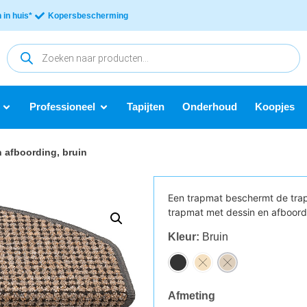
in huis*
Kopersbescherming
Professioneel
Tapijten
Onderhoud
Koopjes
 afboording, bruin
Een trapmat beschermt de trap
trapmat met dessin en afboordi
Kleur
:
Bruin
Afmeting