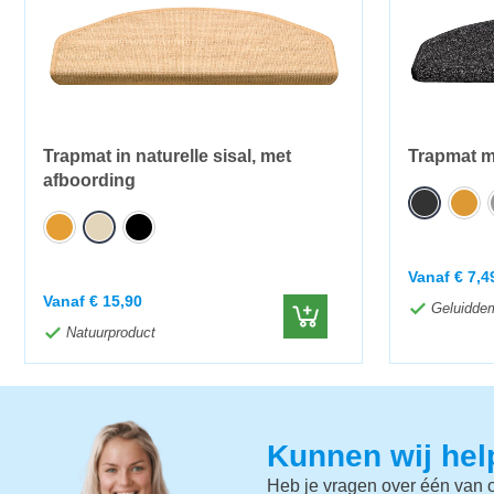
Trapmat in naturelle sisal, met
Trapmat m
afboording
Vanaf
€
7,4
Vanaf
€
15,90
Geluidde
Natuurproduct
Kunnen wij he
Heb je vragen over één van o