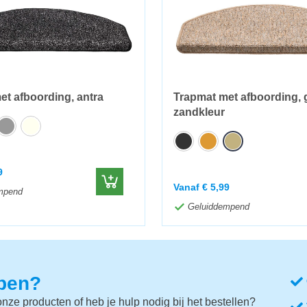
et afboording, antra
Trapmat met afboording, 
zandkleur
9
Vanaf
€
5,99
mpend
Geluiddempend
lpen?
nze producten of heb je hulp nodig bij het bestellen?