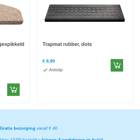
gespikkeld
Trapmat rubber, dots
€
8,90
Antislip
Gratis bezorging
vanaf € 40
Voor 13:00 besteld =
binnen 3 werkdagen in huis*