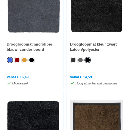
Droogloopmat microfiber
Droogloopmat kleur zwart
blauw, zonder boord
katoen/polyester
Vanaf
€
16,49
Vanaf
€
14,59
Microvezel
Hoog absorberend vermogen