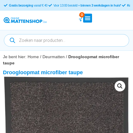
Gratis bezorging
vanaf € 40
Voor 13:00 besteld =
binnen 3 werkdagen in huis*
Kop
0
Je bent hier:
Home
/
Deurmatten
/
Droogloopmat microfiber
taupe
Droogloopmat microfiber taupe