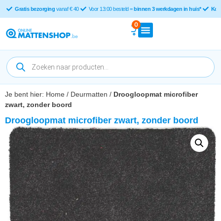
Gratis bezorging
vanaf € 40
Voor 13:00 besteld =
binnen 3 werkdagen in huis*
Kop
0
Je bent hier:
Home
/
Deurmatten
/
Droogloopmat microfiber
zwart, zonder boord
Droogloopmat microfiber zwart, zonder boord