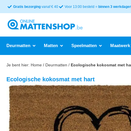
Gratis bezorging
vanaf € 40
Voor 13:00 besteld =
binnen 3 werkdagen 
Deurmatten
Matten
Speelmatten
Maatwerk
Je bent hier:
Home
/
Deurmatten
/
Ecologische kokosmat met ha
Ecologische kokosmat met hart