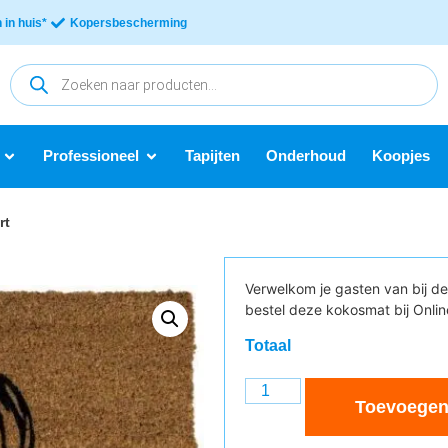
in huis*
Kopersbescherming
Professioneel
Tapijten
Onderhoud
Koopjes
rt
Verwelkom je gasten van bij d
bestel deze kokosmat bij Onli
Totaal
Toevoegen