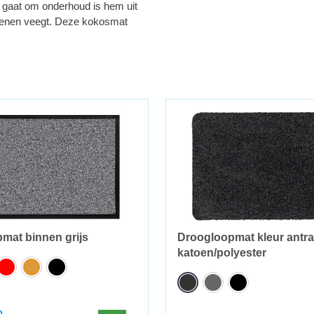
t gaat om onderhoud is hem uit
choenen veegt. Deze kokosmat
mat binnen grijs
Droogloopmat kleur antra
katoen/polyester
0