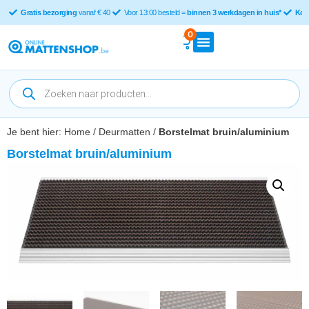
Gratis bezorging
vanaf € 40
Voor 13:00 besteld =
binnen 3 werkdagen in huis*
Kop
0
Je bent hier:
Home
/
Deurmatten
/
Borstelmat bruin/aluminium
Borstelmat bruin/aluminium