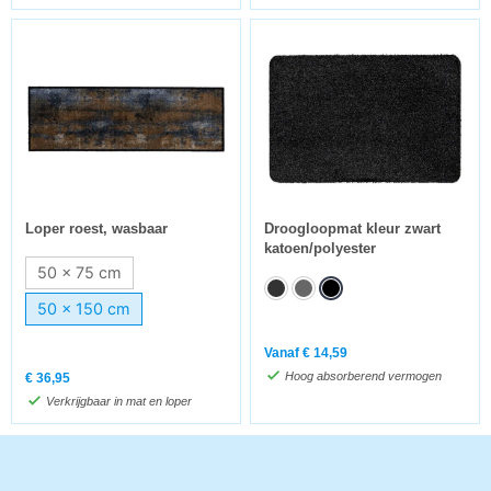
Loper roest, wasbaar
Droogloopmat kleur zwart
katoen/polyester
50 x 75 cm
50 x 150 cm
Vanaf
€
14,59
Hoog absorberend vermogen
€
36,95
Verkrijgbaar in mat en loper