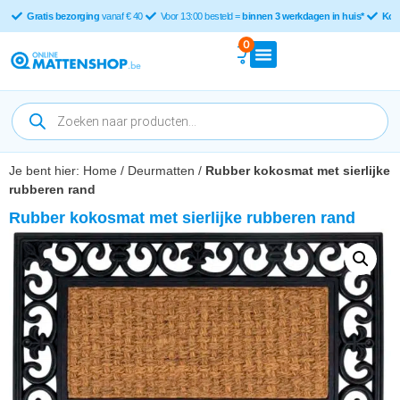
Gratis bezorging
vanaf € 40
Voor 13:00 besteld =
binnen 3 werkdagen in huis*
Kop
0
Je bent hier:
Home
/
Deurmatten
/
Rubber kokosmat met sierlijke
rubberen rand
Rubber kokosmat met sierlijke rubberen rand