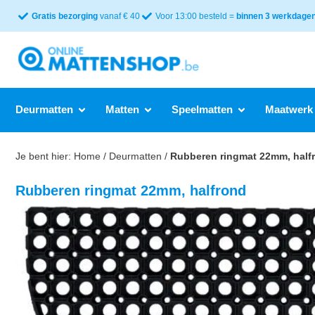
Gratis bezorging
vanaf € 40
Voor 13:00 besteld =
binnen 3 werkdagen 
Deurmatten
Matten
Speelmatten
Maatwerk
Je bent hier:
Home
/
Deurmatten
/
Rubberen ringmat 22mm, half
Rubberen ringmat 22mm, halfrond