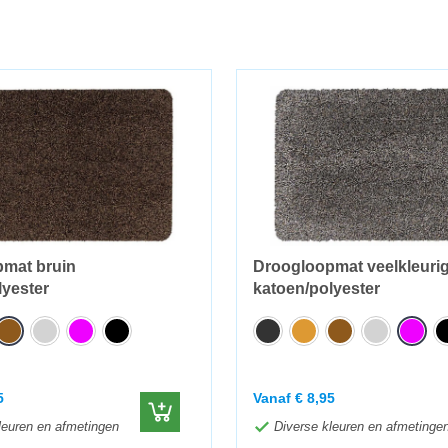
mat bruin
Droogloopmat veelkleuri
lyester
katoen/polyester
5
Vanaf
€
8,95
leuren en afmetingen
Diverse kleuren en afmetinge