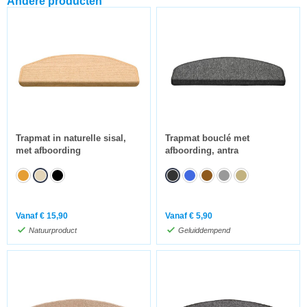
Andere producten
Trapmat in naturelle sisal,
Trapmat bouclé met
met afboording
afboording, antra
Vanaf
€
15,90
Vanaf
€
5,90
Natuurproduct
Geluiddempend