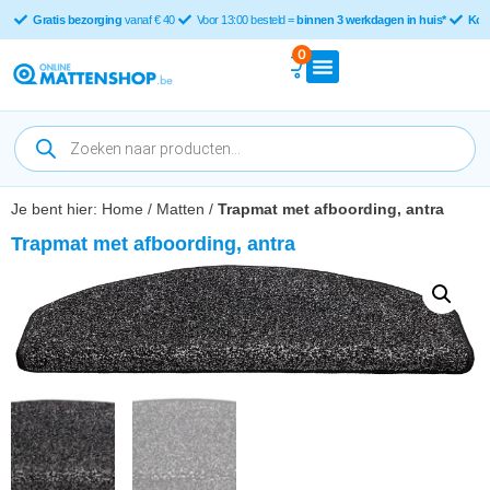
Gratis bezorging
vanaf € 40
Voor 13:00 besteld =
binnen 3 werkdagen in huis*
Kop
0
Je bent hier:
Home
/
Matten
/
Trapmat met afboording, antra
Trapmat met afboording, antra