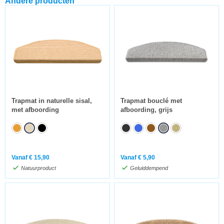
Andere producten
Trapmat in naturelle sisal,
Trapmat bouclé met
met afboording
afboording, grijs
Vanaf
€
15,90
Vanaf
€
5,90
Natuurproduct
Geluiddempend