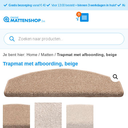
Gratis bezorging
vanaf € 40
Voor 13:00 besteld =
binnen 3 werkdagen in huis*
Kop
0
Je bent hier:
Home
/
Matten
/
Trapmat met afboording, beige
Trapmat met afboording, beige