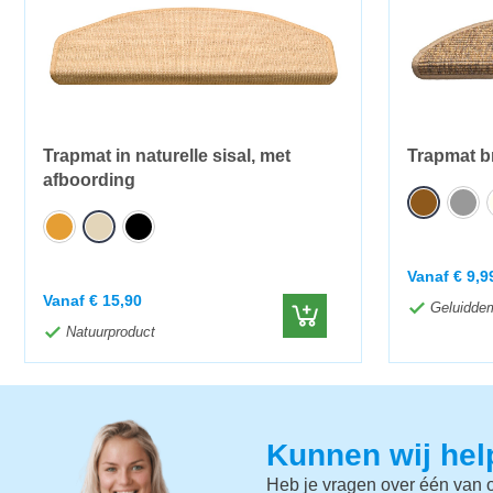
Trapmat in naturelle sisal, met
Trapmat b
afboording
Vanaf
€
9,9
Vanaf
€
15,90
Geluidde
Natuurproduct
Kunnen wij he
Heb je vragen over één van o