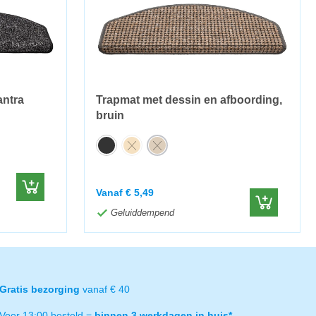
antra
Trapmat met dessin en afboording,
bruin
Vanaf
€
5,49
Geluiddempend
Gratis bezorging
vanaf € 40
Voor 13:00 besteld =
binnen 3 werkdagen in huis*