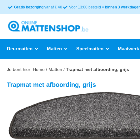
Gratis bezorging
vanaf € 40
Voor 13:00 besteld =
binnen 3 werkdagen 
Deurmatten
Matten
Speelmatten
Maatwerk
Je bent hier:
Home
/
Matten
/
Trapmat met afboording, grijs
Trapmat met afboording, grijs