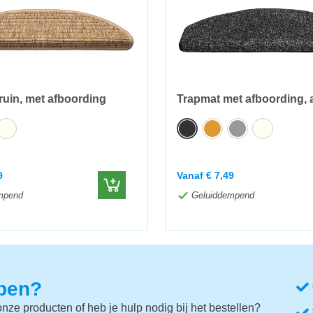
ruin, met afboording
Trapmat met afboording, 
9
Vanaf
€
7,49
mpend
Geluiddempend
lpen?
nze producten of heb je hulp nodig bij het bestellen?