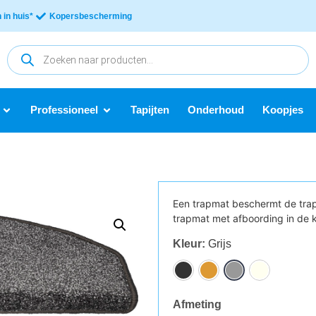
in huis*
Kopersbescherming
Professioneel
Tapijten
Onderhoud
Koopjes
Een trapmat beschermt de trap
trapmat met afboording in de k
Kleur
:
Grijs
Afmeting